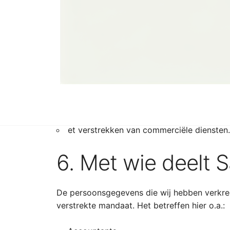
persoonsgegeven
Wij verzamelen en gebruiken de persoonsgeg
Het gebruik van de website mogelijk te m
Het verstrekken van diensten in de meest 
Het beheren van ons cliëntenbestand.
et verstrekken van commerciële diensten.
6. Met wie deelt
De persoonsgegevens die wij hebben verkreg
verstrekte mandaat. Het betreffen hier o.a.: