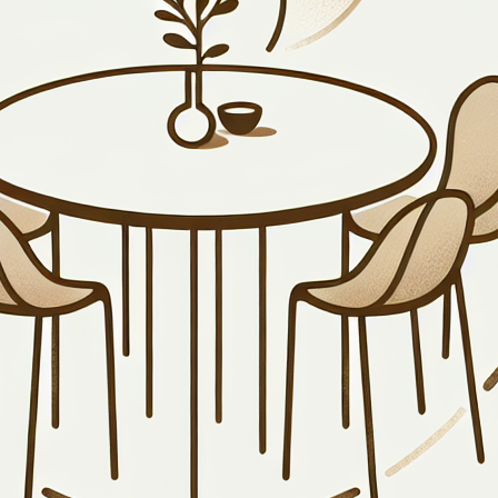
ijzigen, bijvoorbeeld in het kader van wijzigingen in onz
sgegevens verzamelt Sar
dig zijn om je onze diensten aan te bieden. We respecteren 
 geval wanneer je contact met ons opneemt, een klantrelat
 kunnen hierbij worden verwerkt:
ficatie, achtergrondgegevens en contactgegevens.
ons bezorgt, met inbegrip van gevoelige gegevens voor zov
uiken we de verzamelde