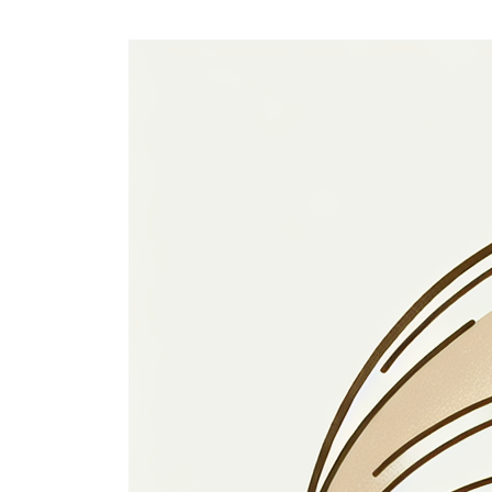
1. Algemeen
Jouw privacy is erg belangrijk voor ons. We
privacybeleid legt uit welke persoonlijke 
Gegevensbescherming (AVG).
Wij raden je aan deze informatie zorgvuldig
bevat ook meer informatie over jouw privacy
2. Wie is verantwo
Edge.be NV, met maatschappelijke zetel g
de verantwoordelijke voor het privacybeleid
emailadres tom@edge.be.
3. Wijziging en up