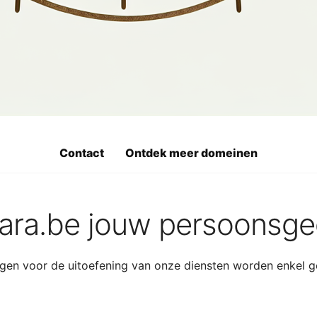
s?
evens zoals bepaald in artikel 4 om:
aken en te verbeteren.
ruime zin.
Contact
Ontdek meer domeinen
 Sara.be jouw persoonsg
en voor de uitoefening van onze diensten worden enkel ge