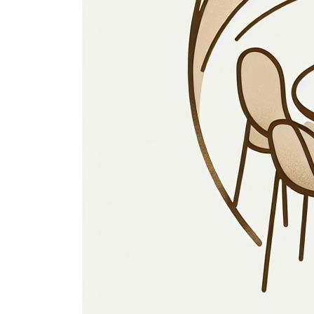
We kunnen het privacybeleid op elk moment w
4. Welke persoon
We registreren alle persoonsgegevens die no
gegevensverwerking. Dit is bijvoorbeeld het
volgende categorieën van persoonsgegevens
Gegevens met betrekking tot jouw identi
Fiscale, financiële en betaalgegevens.
Alle vormen van persoonsgegevens die je 
van onze dienstverlening.
5. Waarvoor gebr