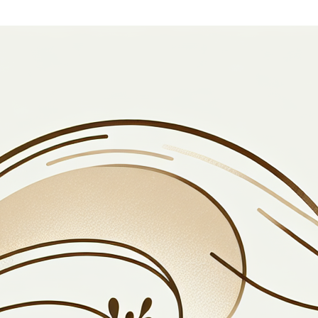
 willen je persoonsgegevens op een wettelijke, correcte en
gegevens we verzamelen en verwerken, met inachtneming va
 te lezen, zodat je precies weet waarvoor wij jouw persoon
rechten en hoe je deze kunt uitoefenen.
ordelijk voor dit privacy
elegen te 2060 Antwerpen aan de Oudesteenweg 87, Bus 
. Voor alle vragen en/of opmerkingen kan je terecht op het
date van het privacy bel