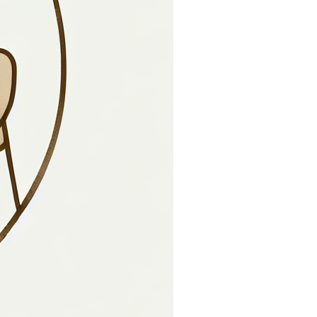
e diensten of de heersende wetgeving.
a.be?
hierbij het principe van minimale
ie aangaat of onze website gebruikt. De
er dit van toepassing is voor de uitvoering