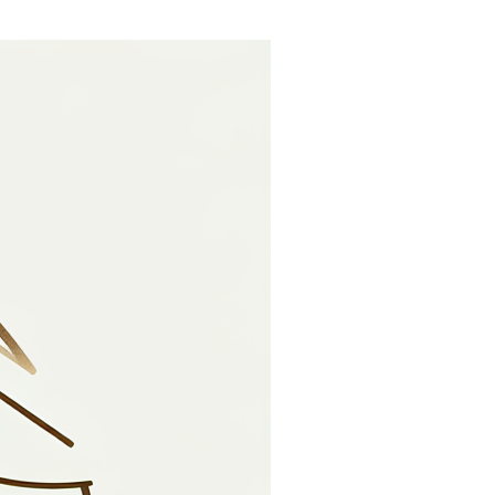
 transparante manier verwerken. Dit
n de Algemene Verordening
sgegevens gebruiken. Dit privacybeleid
 beleid?
3 met Ondernemingsnummer BE0459777624 is
 hierboven vermelde adres of op het
eid