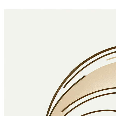
Mi tincidunt elit, id quisque ligula ac diam, amet. Vel
etiam suspendisse morbi eleifend faucibus eget
vestibulum felis. Dictum quis montes, sit sit. Tellus
aliquam enim urna, etiam. Mauris posuere vulputate arcu
amet, vitae nisi, tellus tincidunt. At feugiat sapien varius
id.
Eget quis mi enim, leo lacinia pharetra, semper. Eget in
volutpat mollis at volutpat lectus velit, sed auctor.
Porttitor fames arcu quis fusce augue enim. Quis at
habitant diam at. Suscipit tristique risus, at donec. In
turpis vel et quam imperdiet. Ipsum molestie aliquet
sodales id est ac volutpat.
Welke informatie
verzamelen we?
Mi tincidunt elit, id quisque ligula ac diam, amet. Vel