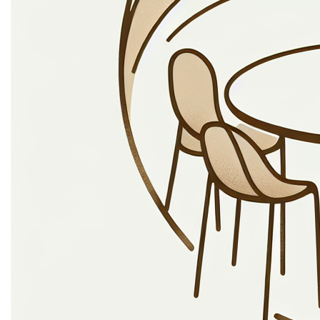
etiam suspendisse morbi eleifend faucibus eget
vestibulum felis. Dictum quis montes, sit sit. Tellus
aliquam enim urna, etiam. Mauris posuere vulputate arcu
amet, vitae nisi, tellus tincidunt. At feugiat sapien varius
id.
Eget quis mi enim, leo lacinia pharetra, semper. Eget in
volutpat mollis at volutpat lectus velit, sed auctor.
Porttitor fames arcu quis fusce augue enim. Quis at
habitant diam at. Suscipit tristique risus, at donec. In
turpis vel et quam imperdiet. Ipsum molestie aliquet
sodales id est ac volutpat.
Welke informatie
verzamelen we?
Mi tincidunt elit, id quisque ligula ac diam, amet. Vel