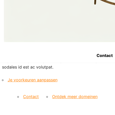
etiam suspendisse morbi eleifend faucibus eget
vestibulum felis. Dictum quis montes, sit sit. Tellus
aliquam enim urna, etiam. Mauris posuere vulputate arcu
amet, vitae nisi, tellus tincidunt. At feugiat sapien varius
id.
Eget quis mi enim, leo lacinia pharetra, semper. Eget in
volutpat mollis at volutpat lectus velit, sed auctor.
Porttitor fames arcu quis fusce augue enim. Quis at
habitant diam at. Suscipit tristique risus, at donec. In
Contact
turpis vel et quam imperdiet. Ipsum molestie aliquet
sodales id est ac volutpat.
Je voorkeuren aanpassen
Contact
Ontdek meer domeinen